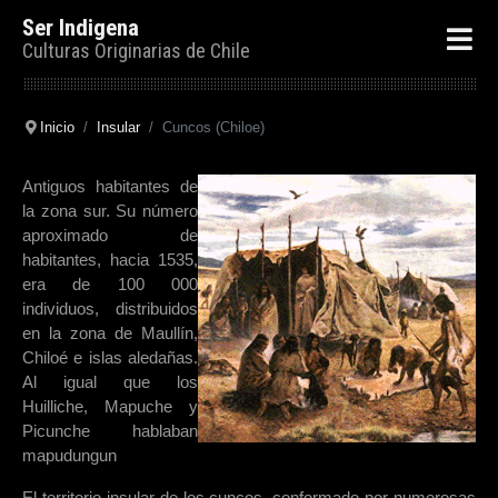
Ser Indigena
Culturas Originarias de Chile
Inicio
Insular
Cuncos (Chiloe)
Antiguos habitantes de
la zona sur.
Su número
aproximado de
habitantes, hacia 1535,
era de 100 000
individuos, distribuidos
en la zona de Maullín,
Chiloé e islas aledañas.
Al igual que los
Huilliche, Mapuche y
Picunche hablaban
mapudungun
El territorio insular de los cuncos, conformado por numerosas