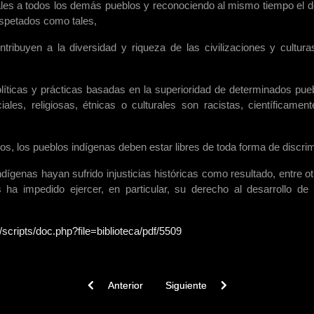
les a todos los demás pueblos y reconociendo al mismo tiempo el de
espetados como tales,
ribuyen a la diversidad y riqueza de las civilizaciones y cultur
líticas y prácticas basadas en la superioridad de determinados pu
ales, religiosas, étnicas o culturales son racistas, científicamen
os, los pueblos indígenas deben estar libres de toda forma de discri
ígenas hayan sufrido injusticias históricas como resultado, entre o
les ha impedido ejercer, en particular, su derecho al desarrollo
/scripts/doc.php?file=biblioteca/pdf/5509
Previous article: Pueblos Indígenas en el Chile Actua
Next article: Orígenes
Anterior
Siguiente