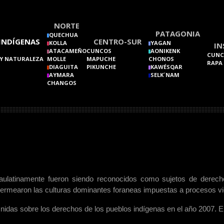
NORTE
PATAGONIA
QUECHUA
INDÍGENAS
CENTRO-SUR
KOLLA
YAGAN
IN
ATACAMEÑO
CUNCOS
AONIKENK
CUNC
Y NATURALEZA
MOLLE
MAPUCHE
CHONOS
RAPA
DIAGUITA
PIKUNCHE
KAWÉSQAR
AYMARA
SELK´NAM
CHANGOS
paulatinamente fueron siendo reconocidos como sujetos de derech
ermearon las culturas dominantes foraneas impuestas a procesos vi
Unidas sobre los derechos
de los pueblos indígenas en el año 2007. E