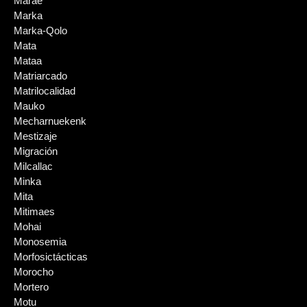
Marae
Marka
Marka-Qolo
Mata
Mataa
Matriarcado
Matrilocalidad
Mauko
Mecharnuekenk
Mestizaje
Migración
Milcallac
Minka
Mita
Mitimaes
Mohai
Monosemia
Morfosictácticas
Morocho
Mortero
Motu