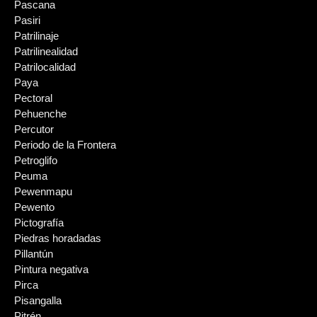
Pascana
Pasiri
Patrilinaje
Patrilinealidad
Patrilocalidad
Paya
Pectoral
Pehuenche
Percutor
Periodo de la Frontera
Petroglifo
Peuma
Pewenmapu
Pewento
Pictografía
Piedras horadadas
Pillantún
Pintura negativa
Pirca
Pisangalla
Pitrén