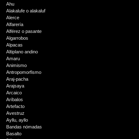
Ahu
Alakalufe o alakaluf
Alerce
Alfarería
Alférez o pasante
Algarrobos
Alpacas
Altiplano andino
Amaru
Animismo
Antropomorfismo
Araj-pacha
Arajsaya
Arcaico
Aríbalos
Artefacto
Avestruz
Ayllu, ayllo
Bandas nómadas
Basalto