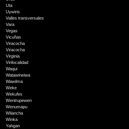
Uta
Uywiris
Valles transversales
Vara
Vegas
Vicuñas
Viracocha
Viracocha
Virginia
Virilocalidad
Waqui
Watawineiwa
Wawilma
Weke
Wekufes
Wentrupewen
Wenumapu
Wilancha
Winka
Yahgan