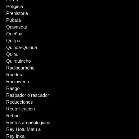
Poliginia
Prehistoria
Pukará
Qawasqar
Queñua
Quillpa
Quinoa-Quinua
Quipu
Quirquincho
Radiocarbono
Raedera
Raninwenu
Rasgo
Raspador o rascador
Reducciones
Reetnificación
Rehue
Restos arqueológicos
Rey Hotu Matu a
Rey Inka