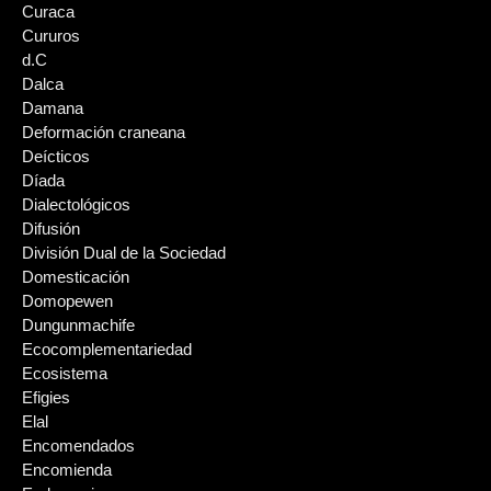
Curaca
Cururos
d.C
Dalca
Damana
Deformación craneana
Deícticos
Díada
Dialectológicos
Difusión
División Dual de la Sociedad
Domesticación
Domopewen
Dungunmachife
Ecocomplementariedad
Ecosistema
Efigies
Elal
Encomendados
Encomienda