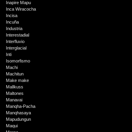
Inapire Mapu
Inca Wiracocha
Incisa
Incuña
Industria
Interestadial
Interfluvio
Interglacial
Inti
Isomorfismo
Machi
Machitun
Make make
Mallkuss
Maltones
Manavai
Manqha-Pacha
Manqhasaya
Mapudungun
Maqui