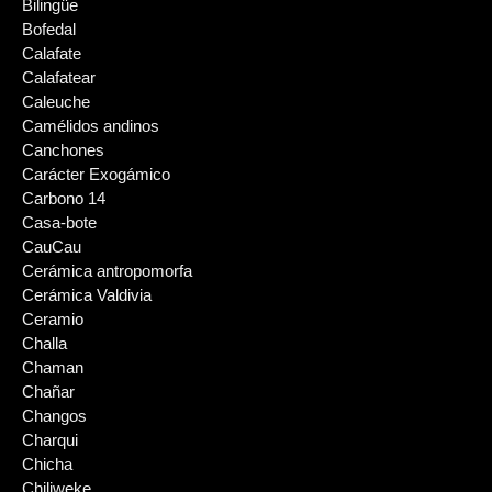
Bilingüe
Bofedal
Calafate
Calafatear
Caleuche
Camélidos andinos
Canchones
Carácter Exogámico
Carbono 14
Casa-bote
CauCau
Cerámica antropomorfa
Cerámica Valdivia
Ceramio
Challa
Chaman
Chañar
Changos
Charqui
Chicha
Chiliweke