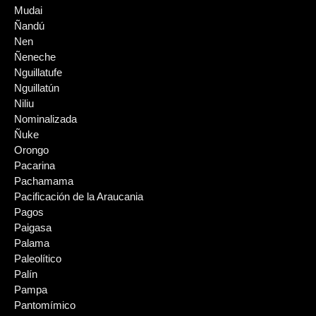
Mudai
Ñandú
Nen
Ñeneche
Nguillatufe
Nguillatún
Niliu
Nominalizada
Ñuke
Orongo
Pacarina
Pachamama
Pacificación de la Araucania
Pagos
Paigasa
Palama
Paleolítico
Palín
Pampa
Pantomímico