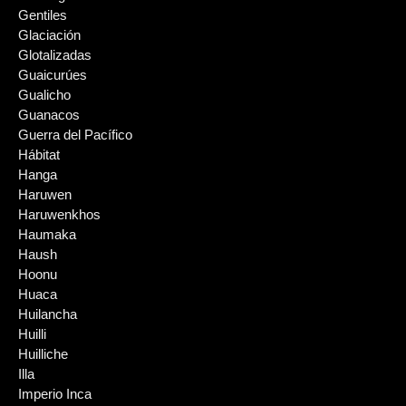
Gentiles
Glaciación
Glotalizadas
Guaicurúes
Gualicho
Guanacos
Guerra del Pacífico
Hábitat
Hanga
Haruwen
Haruwenkhos
Haumaka
Haush
Hoonu
Huaca
Huilancha
Huilli
Huilliche
Illa
Imperio Inca