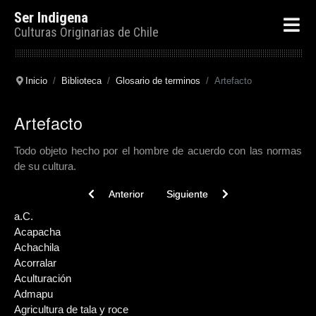
Ser Indigena
Culturas Originarias de Chile
Inicio
Biblioteca
Glosario de terminos
Artefacto
Artefacto
Todo objeto hecho por el hombre de acuerdo con las normas
de su cultura.
Previous article: Avestruz
Next article: Aríbalos
Anterior
Siguiente
a.C.
Acapacha
Achachila
Acorralar
Aculturación
Admapu
Agricultura de tala y roce