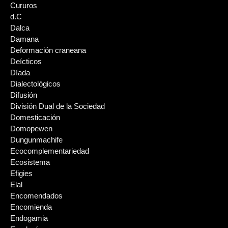
Cururos
d.C
Dalca
Damana
Deformación craneana
Deícticos
Díada
Dialectológicos
Difusión
División Dual de la Sociedad
Domesticación
Domopewen
Dungunmachife
Ecocomplementariedad
Ecosistema
Efigies
Elal
Encomendados
Encomienda
Endogamia