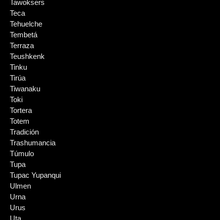
Tawoksers
Teca
Tehuelche
Tembetá
Terraza
Teushkenk
Tinku
Tirúa
Tiwanaku
Toki
Tortera
Totem
Tradición
Trashumancia
Túmulo
Tupa
Tupac Yupanqui
Ulmen
Urna
Urus
Uta