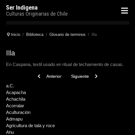
Ser Indigena
Culturas Originarias de Chile
Inicio
Biblioteca
Glosario de terminos
Illa
Illa
En Caspana, textil usado en ritual de techamiento de casas.
Previous article: Imperio Inca
Next article: Huilliche
Anterior
Siguiente
a.C.
Acapacha
Achachila
Acorralar
Aculturación
Admapu
Agricultura de tala y roce
Ahu