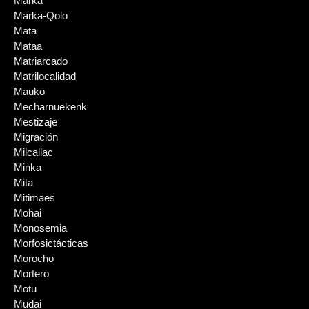
Marka
Marka-Qolo
Mata
Mataa
Matriarcado
Matrilocalidad
Mauko
Mecharnuekenk
Mestizaje
Migración
Milcallac
Minka
Mita
Mitimaes
Mohai
Monosemia
Morfosictácticas
Morocho
Mortero
Motu
Mudai