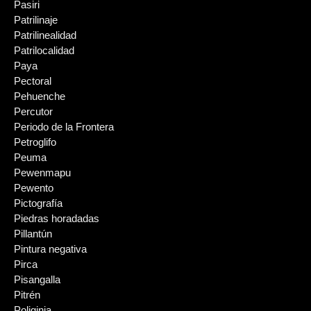
Pasiri
Patrilinaje
Patrilinealidad
Patrilocalidad
Paya
Pectoral
Pehuenche
Percutor
Periodo de la Frontera
Petroglifo
Peuma
Pewenmapu
Pewento
Pictografía
Piedras horadadas
Pillantún
Pintura negativa
Pirca
Pisangalla
Pitrén
Poliginia