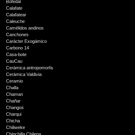
Bofedal
Calafate
Calafatear
Caleuche
Camélidos andinos
Canchones
Carácter Exogámico
Carbono 14
Casa-bote
CauCau
Cerámica antropomorfa
Cerámica Valdivia
Ceramio
Challa
Chaman
Chañar
Changos
Charqui
Chicha
Chiliweke
Chinchilla Chilena