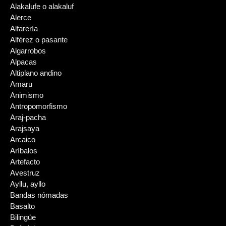
Alakalufe o alakaluf
Alerce
Alfarería
Alférez o pasante
Algarrobos
Alpacas
Altiplano andino
Amaru
Animismo
Antropomorfismo
Araj-pacha
Arajsaya
Arcaico
Aríbalos
Artefacto
Avestruz
Ayllu, ayllo
Bandas nómadas
Basalto
Bilingüe