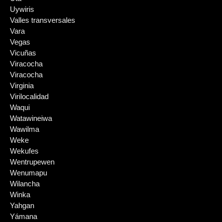
Uywiris
Valles transversales
Vara
Vegas
Vicuñas
Viracocha
Viracocha
Virginia
Virilocalidad
Waqui
Watawineiwa
Wawilma
Weke
Wekufes
Wentrupewen
Wenumapu
Wilancha
Winka
Yahgan
Yámana