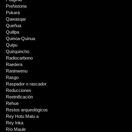
Prehistoria
Pukará
Qawasqar
Queñua
Quillpa
Quinoa-Quinua
Quipu
Quirquincho
Radiocarbono
Raedera
Raninwenu
Rasgo
Raspador o rascador
Reducciones
Reetnificación
Rehue
Restos arqueológicos
Rey Hotu Matu a
Rey Inka
Río Maule