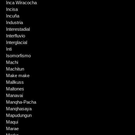
Inca Wiracocha
Incisa
Incuña
Industria
Interestadial
Interfluvio
Interglacial
Inti
Isomorfismo
Machi
Machitun
Make make
Mallkuss
Maltones
Manavai
Manqha-Pacha
Manqhasaya
Mapudungun
Maqui
Marae