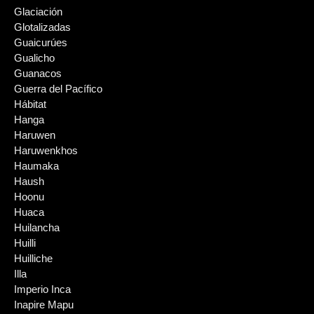
Glaciación
Glotalizadas
Guaicurúes
Gualicho
Guanacos
Guerra del Pacífico
Hábitat
Hanga
Haruwen
Haruwenkhos
Haumaka
Haush
Hoonu
Huaca
Huilancha
Huilli
Huilliche
Illa
Imperio Inca
Inapire Mapu