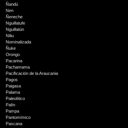
Ñandú
Nen
Ñeneche
Nguillatufe
Nguillatún
Niliu
Nominalizada
Ñuke
Orongo
Pacarina
Pachamama
Pacificación de la Araucania
Pagos
Paigasa
Palama
Paleolítico
Palín
Pampa
Pantomímico
Pascana