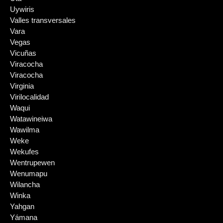
Uywiris
Valles transversales
Vara
Vegas
Vicuñas
Viracocha
Viracocha
Virginia
Virilocalidad
Waqui
Watawineiwa
Wawilma
Weke
Wekufes
Wentrupewen
Wenumapu
Wilancha
Winka
Yahgan
Yámana