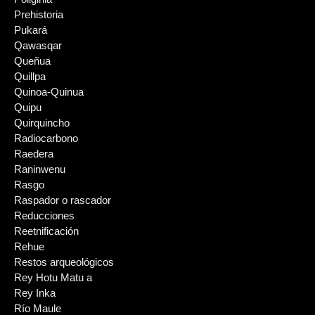
Prehistoria
Pukará
Qawasqar
Queñua
Quillpa
Quinoa-Quinua
Quipu
Quirquincho
Radiocarbono
Raedera
Raninwenu
Rasgo
Raspador o rascador
Reducciones
Reetnificación
Rehue
Restos arqueológicos
Rey Hotu Matu a
Rey Inka
Río Maule