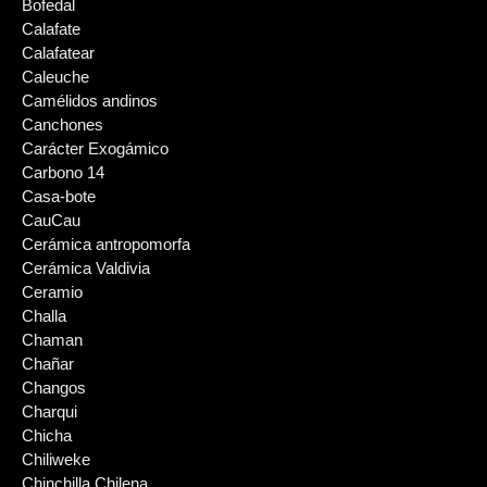
Bofedal
Calafate
Calafatear
Caleuche
Camélidos andinos
Canchones
Carácter Exogámico
Carbono 14
Casa-bote
CauCau
Cerámica antropomorfa
Cerámica Valdivia
Ceramio
Challa
Chaman
Chañar
Changos
Charqui
Chicha
Chiliweke
Chinchilla Chilena