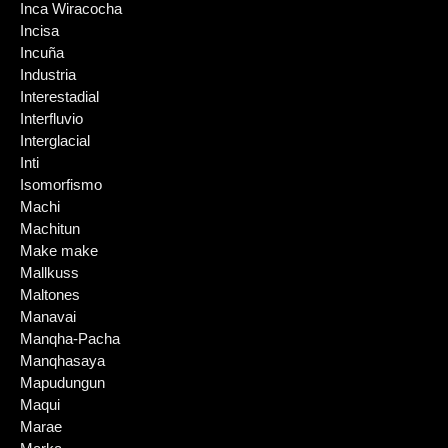
Inca Wiracocha
Incisa
Incuña
Industria
Interestadial
Interfluvio
Interglacial
Inti
Isomorfismo
Machi
Machitun
Make make
Mallkuss
Maltones
Manavai
Manqha-Pacha
Manqhasaya
Mapudungun
Maqui
Marae