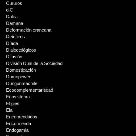
Cururos
d.C
Dalca
Damana
Deformación craneana
Deícticos
Díada
Dialectológicos
Difusión
División Dual de la Sociedad
Domesticación
Domopewen
Dungunmachife
Ecocomplementariedad
Ecosistema
Efigies
Elal
Encomendados
Encomienda
Endogamia