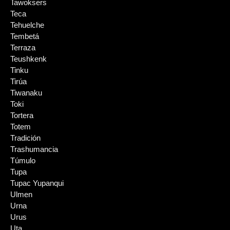
Tawoksers
Teca
Tehuelche
Tembetá
Terraza
Teushkenk
Tinku
Tirúa
Tiwanaku
Toki
Tortera
Totem
Tradición
Trashumancia
Túmulo
Tupa
Tupac Yupanqui
Ulmen
Urna
Urus
Uta