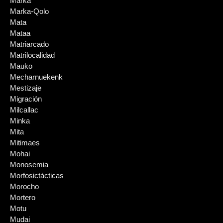
Marka
Marka-Qolo
Mata
Mataa
Matriarcado
Matrilocalidad
Mauko
Mecharnuekenk
Mestizaje
Migración
Milcallac
Minka
Mita
Mitimaes
Mohai
Monosemia
Morfosictácticas
Morocho
Mortero
Motu
Mudai