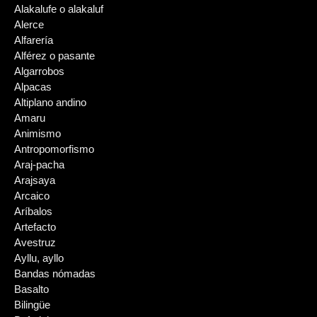
Alakalufe o alakaluf
Alerce
Alfarería
Alférez o pasante
Algarrobos
Alpacas
Altiplano andino
Amaru
Animismo
Antropomorfismo
Araj-pacha
Arajsaya
Arcaico
Aríbalos
Artefacto
Avestruz
Ayllu, ayllo
Bandas nómadas
Basalto
Bilingüe