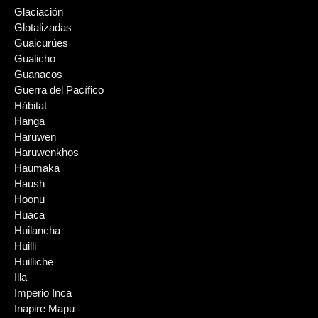
Glaciación
Glotalizadas
Guaicurúes
Gualicho
Guanacos
Guerra del Pacífico
Hábitat
Hanga
Haruwen
Haruwenkhos
Haumaka
Haush
Hoonu
Huaca
Huilancha
Huilli
Huilliche
Illa
Imperio Inca
Inapire Mapu