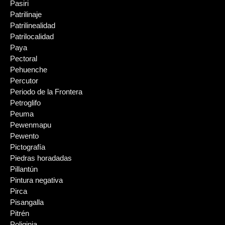
Pasiri
Patrilinaje
Patrilinealidad
Patrilocalidad
Paya
Pectoral
Pehuenche
Percutor
Periodo de la Frontera
Petroglifo
Peuma
Pewenmapu
Pewento
Pictografía
Piedras horadadas
Pillantún
Pintura negativa
Pirca
Pisangalla
Pitrén
Poliginia