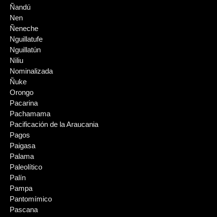
Ñandú
Nen
Ñeneche
Nguillatufe
Nguillatún
Niliu
Nominalizada
Ñuke
Orongo
Pacarina
Pachamama
Pacificación de la Araucania
Pagos
Paigasa
Palama
Paleolítico
Palín
Pampa
Pantomímico
Pascana