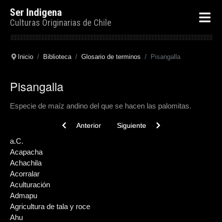
Ser Indigena
Culturas Originarias de Chile
Inicio
Biblioteca
Glosario de terminos
Pisangalla
Pisangalla
Especie de maíz andino del que se hacen las palomitas.
Previous article: Pitrén
Next article: Pirca
Anterior
Siguiente
a.C.
Acapacha
Achachila
Acorralar
Aculturación
Admapu
Agricultura de tala y roce
Ahu