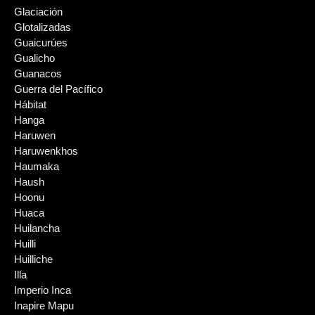
Glaciación
Glotalizadas
Guaicurúes
Gualicho
Guanacos
Guerra del Pacífico
Hábitat
Hanga
Haruwen
Haruwenkhos
Haumaka
Haush
Hoonu
Huaca
Huilancha
Huilli
Huilliche
Illa
Imperio Inca
Inapire Mapu