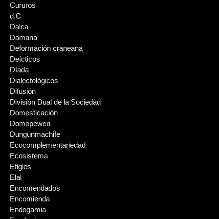
Cururos
d.C
Dalca
Damana
Deformación craneana
Deícticos
Díada
Dialectológicos
Difusión
División Dual de la Sociedad
Domesticación
Domopewen
Dungunmachife
Ecocomplementariedad
Ecosistema
Efigies
Elal
Encomendados
Encomienda
Endogamia