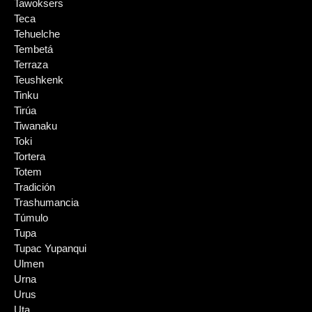
Tawoksers
Teca
Tehuelche
Tembetá
Terraza
Teushkenk
Tinku
Tirúa
Tiwanaku
Toki
Tortera
Totem
Tradición
Trashumancia
Túmulo
Tupa
Tupac Yupanqui
Ulmen
Urna
Urus
Uta