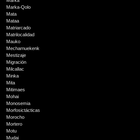
Marka
Marka-Qolo
Mata
Mataa
Matriarcado
Matrilocalidad
Mauko
Mecharnuekenk
Mestizaje
Migración
Milcallac
Minka
Mita
Mitimaes
Mohai
Monosemia
Morfosictácticas
Morocho
Mortero
Motu
Mudai