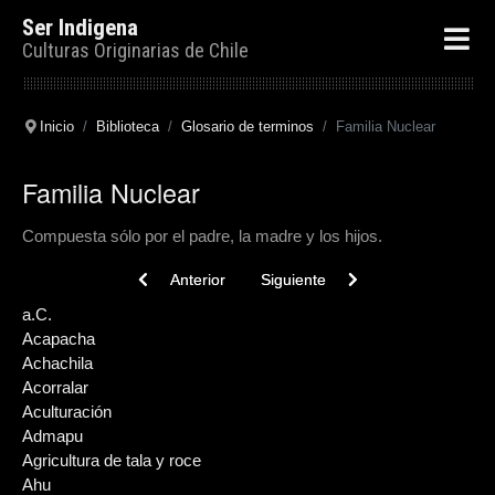
Ser Indigena
Culturas Originarias de Chile
Inicio
Biblioteca
Glosario de terminos
Familia Nuclear
Familia Nuclear
Compuesta sólo por el padre, la madre y los hijos.
Previous article: Fiestas Patronales
Next article: Familia Monogámica
Anterior
Siguiente
a.C.
Acapacha
Achachila
Acorralar
Aculturación
Admapu
Agricultura de tala y roce
Ahu