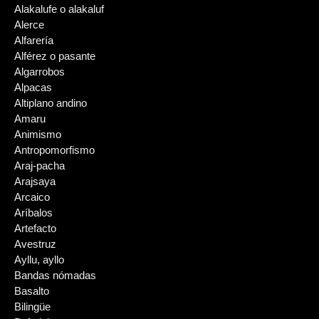
Alakalufe o alakaluf
Alerce
Alfarería
Alférez o pasante
Algarrobos
Alpacas
Altiplano andino
Amaru
Animismo
Antropomorfismo
Araj-pacha
Arajsaya
Arcaico
Aríbalos
Artefacto
Avestruz
Ayllu, ayllo
Bandas nómadas
Basalto
Bilingüe