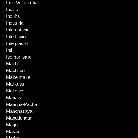
Inca Wiracocha
Incisa
Incuña
Industria
Interestadial
Interfluvio
Interglacial
Inti
Isomorfismo
Machi
Machitun
Make make
Mallkuss
Maltones
Manavai
Manqha-Pacha
Manqhasaya
Mapudungun
Maqui
Marae