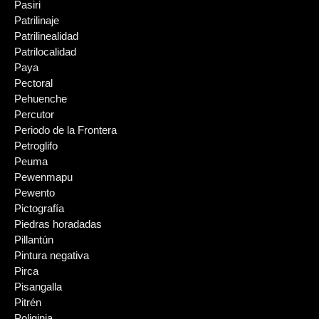
Pasiri
Patrilinaje
Patrilinealidad
Patrilocalidad
Paya
Pectoral
Pehuenche
Percutor
Periodo de la Frontera
Petroglifo
Peuma
Pewenmapu
Pewento
Pictografía
Piedras horadadas
Pillantún
Pintura negativa
Pirca
Pisangalla
Pitrén
Poliginia