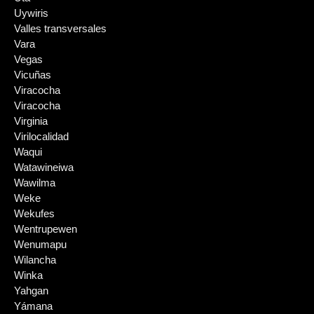
Uywiris
Valles transversales
Vara
Vegas
Vicuñas
Viracocha
Viracocha
Virginia
Virilocalidad
Waqui
Watawineiwa
Wawilma
Weke
Wekufes
Wentrupewen
Wenumapu
Wilancha
Winka
Yahgan
Yámana