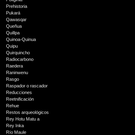
Prehistoria
Pukará
Qawasqar
Queñua
Quillpa
Quinoa-Quinua
Quipu
Quirquincho
Radiocarbono
Raedera
Raninwenu
Rasgo
Raspador o rascador
Reducciones
Reetnificación
Rehue
Restos arqueológicos
Rey Hotu Matu a
Rey Inka
Río Maule