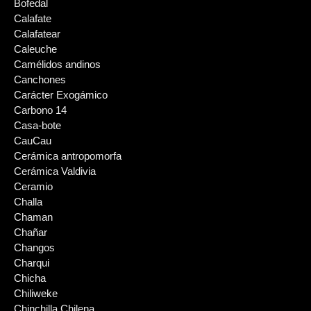
Bofedal
Calafate
Calafatear
Caleuche
Camélidos andinos
Canchones
Carácter Exogámico
Carbono 14
Casa-bote
CauCau
Cerámica antropomorfa
Cerámica Valdivia
Ceramio
Challa
Chaman
Chañar
Changos
Charqui
Chicha
Chiliweke
Chinchilla Chilena