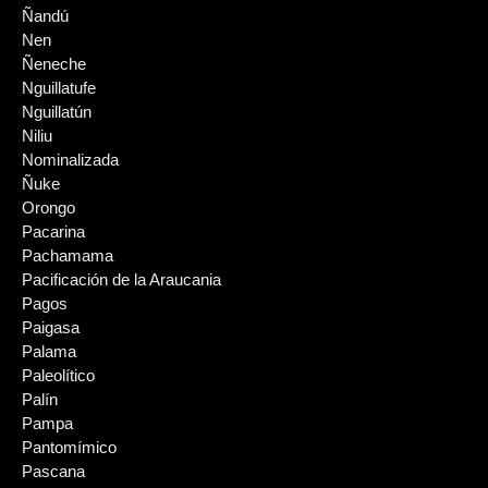
Ñandú
Nen
Ñeneche
Nguillatufe
Nguillatún
Niliu
Nominalizada
Ñuke
Orongo
Pacarina
Pachamama
Pacificación de la Araucania
Pagos
Paigasa
Palama
Paleolítico
Palín
Pampa
Pantomímico
Pascana