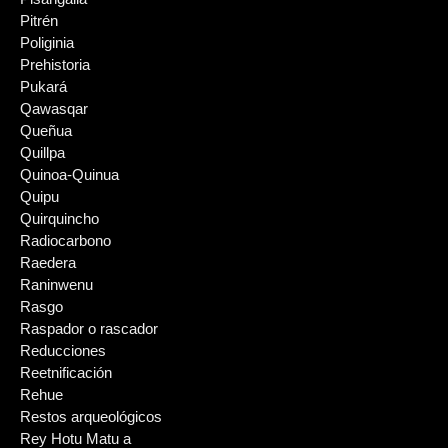
Pitrén
Poliginia
Prehistoria
Pukará
Qawasqar
Queñua
Quillpa
Quinoa-Quinua
Quipu
Quirquincho
Radiocarbono
Raedera
Raninwenu
Rasgo
Raspador o rascador
Reducciones
Reetnificación
Rehue
Restos arqueológicos
Rey Hotu Matu a