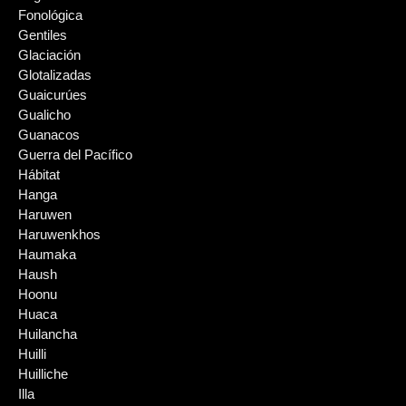
Fonológica
Gentiles
Glaciación
Glotalizadas
Guaicurúes
Gualicho
Guanacos
Guerra del Pacífico
Hábitat
Hanga
Haruwen
Haruwenkhos
Haumaka
Haush
Hoonu
Huaca
Huilancha
Huilli
Huilliche
Illa