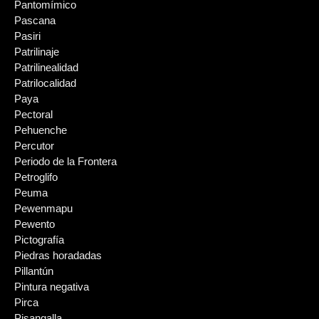
Pantomímico
Pascana
Pasiri
Patrilinaje
Patrilinealidad
Patrilocalidad
Paya
Pectoral
Pehuenche
Percutor
Periodo de la Frontera
Petroglifo
Peuma
Pewenmapu
Pewento
Pictografía
Piedras horadadas
Pillantún
Pintura negativa
Pirca
Pisangalla