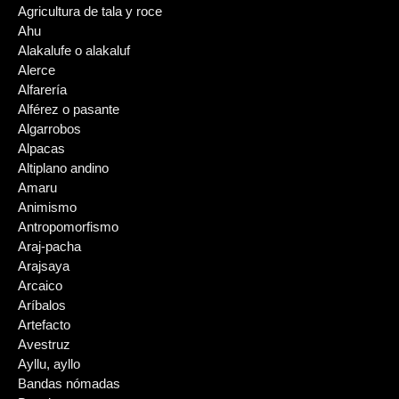
Agricultura de tala y roce
Ahu
Alakalufe o alakaluf
Alerce
Alfarería
Alférez o pasante
Algarrobos
Alpacas
Altiplano andino
Amaru
Animismo
Antropomorfismo
Araj-pacha
Arajsaya
Arcaico
Aríbalos
Artefacto
Avestruz
Ayllu, ayllo
Bandas nómadas