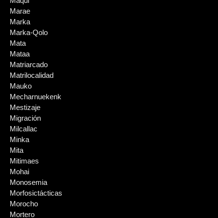
Maqui
Marae
Marka
Marka-Qolo
Mata
Mataa
Matriarcado
Matrilocalidad
Mauko
Mecharnuekenk
Mestizaje
Migración
Milcallac
Minka
Mita
Mitimaes
Mohai
Monosemia
Morfosictácticas
Morocho
Mortero