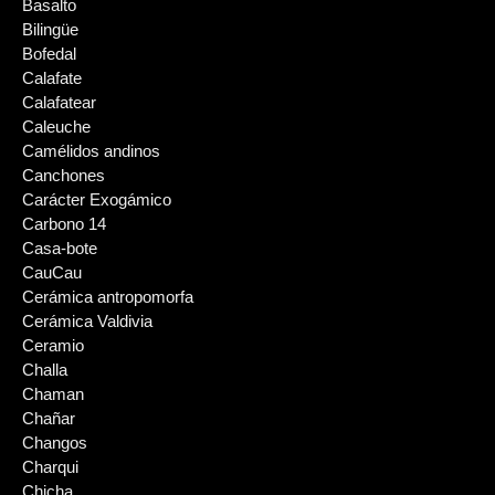
Basalto
Bilingüe
Bofedal
Calafate
Calafatear
Caleuche
Camélidos andinos
Canchones
Carácter Exogámico
Carbono 14
Casa-bote
CauCau
Cerámica antropomorfa
Cerámica Valdivia
Ceramio
Challa
Chaman
Chañar
Changos
Charqui
Chicha