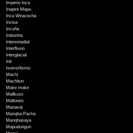
Imperio Inca
Inapire Mapu
Inca Wiracocha
Incisa
Incuña
Industria
Interestadial
Interfluvio
Interglacial
Inti
Isomorfismo
Machi
Machitun
Make make
Mallkuss
Maltones
Manavai
Manqha-Pacha
Manqhasaya
Mapudungun