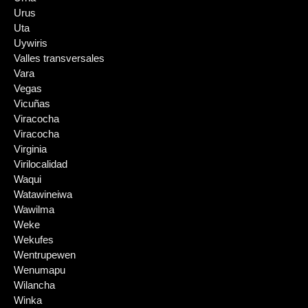
Urus
Uta
Uywiris
Valles transversales
Vara
Vegas
Vicuñas
Viracocha
Viracocha
Virginia
Virilocalidad
Waqui
Watawineiwa
Wawilma
Weke
Wekufes
Wentrupewen
Wenumapu
Wilancha
Winka