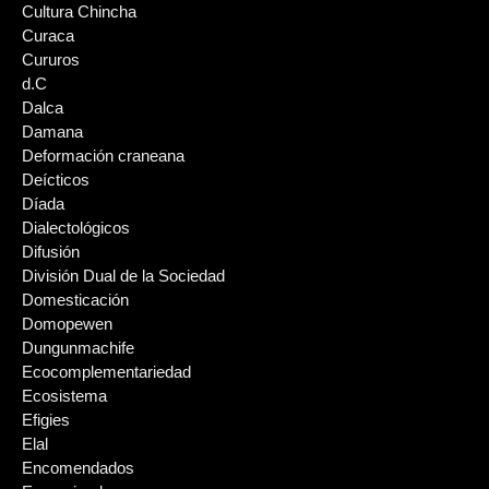
Cultura Chincha
Curaca
Cururos
d.C
Dalca
Damana
Deformación craneana
Deícticos
Díada
Dialectológicos
Difusión
División Dual de la Sociedad
Domesticación
Domopewen
Dungunmachife
Ecocomplementariedad
Ecosistema
Efigies
Elal
Encomendados