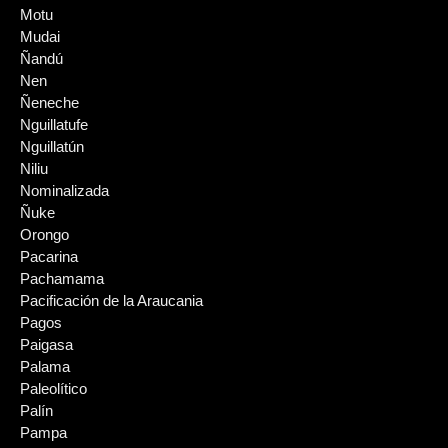
Motu
Mudai
Ñandú
Nen
Ñeneche
Nguillatufe
Nguillatún
Niliu
Nominalizada
Ñuke
Orongo
Pacarina
Pachamama
Pacificación de la Araucania
Pagos
Paigasa
Palama
Paleolítico
Palín
Pampa