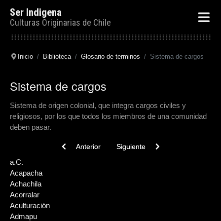
Ser Indigena
Culturas Originarias de Chile
Inicio
Biblioteca
Glosario de terminos
Sistema de cargos
Sistema de cargos
Sistema de origen colonial, que integra cargos civiles y
religiosos, por los que todos los miembros de una comunidad
deben pasar.
Previous article: Supalios
Next article: Sistema de asentamie
Anterior
Siguiente
a.C.
Acapacha
Achachila
Acorralar
Aculturación
Admapu